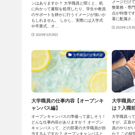
メージだけ
ンはありますか？ 大学職員と聞くと、机
整業務・専
に向かって書類を処理したり、学生や教員
点が特徴です
のサポートを静かに行うイメージが強いか
署に配属さ...
もしれません。 しかし、実際には入学式
や卒業式、オ...
2024年1月3
2024年3月28日
大学職員の仕事内容
大学職員の仕事内容【オープンキ
大学職員
ャンパス編】
は？入職
オープンキャンパスの準備って楽しそう！
大学職員っ
どんな仕事内容がありますか？ オープン
すが、正直や
キャンパスって、どの部署の大学職員が担
員のやりが
当するんですか？ オープンキャンパスと
か？ この疑