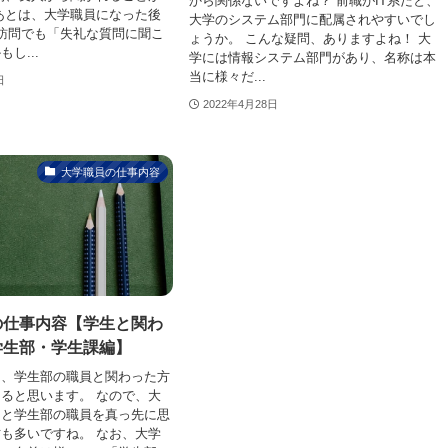
から関係ないですよね？ 前職がIT系だと、
あとは、大学職員になった後
大学のシステム部門に配属されやすいでし
訪問でも「失礼な質問に聞こ
ょうか。 こんな疑問、ありますよね！ 大
し...
学には情報システム部門があり、名称は本
当に様々だ...
日
2022年4月28日
大学職員の仕事内容
の仕事内容【学生と関わ
学生部・学生課編】
ろ、学生部の職員と関わった方
ると思います。 なので、大
うと学生部の職員を真っ先に思
も多いですね。 なお、大学