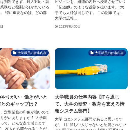
では判断できず、対人対応・調
ビジョンを、組織の内外へ浸透させていく
門業務など役割が分かれている
「伝道師」のような役割を担います。 大
。 特に重要なのは、どの部
学でも大枠は同じです。 この記事では、
大学の広報...
0日
2023年8月30日
大学職員の仕事内容
大学職員の仕事内容
のやりがい・働きがいと
大学職員の仕事内容【ITを通じ
前とのギャップは？
て、大学の研究・教育を支える情
報システム部門】
て、定型業務の印象が強いので
りがいありますか？ 大学職
大学にはシステム部門があると思います
いって、どんな点で感じます
が、ITに詳しい人じゃないと配属されない
問、友人から聞かれることが