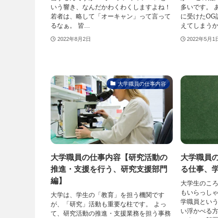
いう響き、なんだかわくわくしますよね！
多いです。 
若者は、略して「オーキャン」って言って
に受けたOG
るなぁ。 皆...
えてしまうかも
2022年8月2日
2022年5月1
大学職員の仕事内容
大学職員の仕事内容【研究活動の
大学職員
推進・支援を行う、研究支援部門
る仕事、
編】
大学生のこ
もいらっしゃ
大学は、学生の「教育」を担う機関です
学職員とい
が、「研究」活動も重要な柱です。 よっ
い浮かべる方
て、研究活動の推進・支援業務を担う事務