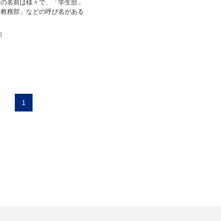
署の名前は様々で、「学生部」
「教務部」などの呼び名がある
日
1