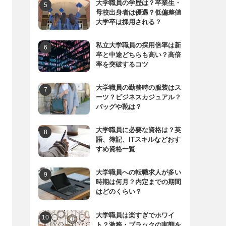
大学職員の学歴は？卒業生・
母校出身者は優遇？低偏差値
大学卒は採用される？
私立大学職員の採用倍率は新
卒と中途どちらも高い？高倍
率を突破するコツ
大学職員の勤務時の服装はス
ーツ？ビジネスカジュアル？
バッグや靴は？
大学職員に必要な資格は？英
語、簿記、ITスキルなどおす
すめ資格一覧
大学職員への転職求人が多い
時期は何月？内定までの期間
はどのくらい？
大学職員は楽すぎでホワイ
ト？激務・ブラックの実態を