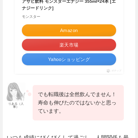
アサヒ飲料 モンスターエナジー 355ml×24本 [エ
ナジードリンク]
モンスター
Amazon
楽天市場
Yahooショッピング
ポチップ
でも転職後は全然飲んでません！
寿命も伸びたのではないかと思っ
りある（人
事）
ています。
いつも成績にびくびくして過ごし、人間関係も最